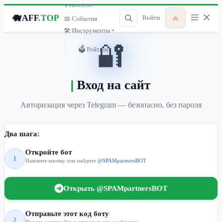
🎙 Контент ▾
🐗
AFF
.TOP
🔥
Войти
📅 События
🛠 Инструменты ▾
🔐
🗳 Рейтинг
Вход на сайт
Авторизация через Telegram — безопасно, без пароля
Два шага:
Откройте бот
1
Нажмите кнопку или найдите
@SPAMpartnersBOT
Открыть @SPAMpartnersBOT
Отправьте этот код боту
2