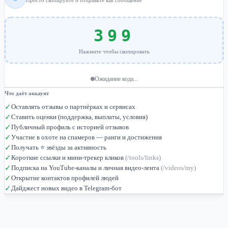
Просто скопируйте и отправьте как сообщение
399
Нажмите чтобы скопировать
Ожидание кода...
Что даёт аккаунт
✓
Оставлять отзывы о партнёрках и сервисах
✓
Ставить оценки (поддержка, выплаты, условия)
✓
Публичный профиль с историей отзывов
✓
Участие в охоте на спамеров — ранги и достижения
✓
Получать ⭐ звёзды за активность
✓
Короткие ссылки и мини-трекер кликов
(/tools/links)
✓
Подписка на YouTube-каналы и личная видео-лента
(/videos/my)
✓
Открытие контактов профилей людей
✓
Дайджест новых видео в Telegram-бот