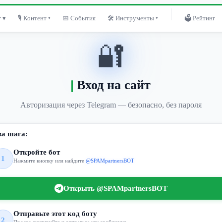
 ▾
🎙 Контент ▾
📅 События
🛠 Инструменты ▾
🗳 Рейтинг
🔐
Вход на сайт
Авторизация через Telegram — безопасно, без пароля
ва шага:
Откройте бот
1
Нажмите кнопку или найдите
@SPAMpartnersBOT
Открыть @SPAMpartnersBOT
Отправьте этот код боту
2