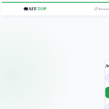
🐗
AFF
.TOP
📋 Каталог
Д