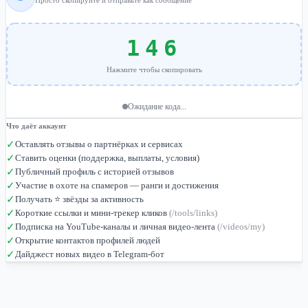
Просто скопируйте и отправьте как сообщение
146
Нажмите чтобы скопировать
Ожидание кода...
Что даёт аккаунт
✓
Оставлять отзывы о партнёрках и сервисах
✓
Ставить оценки (поддержка, выплаты, условия)
✓
Публичный профиль с историей отзывов
✓
Участие в охоте на спамеров — ранги и достижения
✓
Получать ⭐ звёзды за активность
✓
Короткие ссылки и мини-трекер кликов
(/tools/links)
✓
Подписка на YouTube-каналы и личная видео-лента
(/videos/my)
✓
Открытие контактов профилей людей
✓
Дайджест новых видео в Telegram-бот