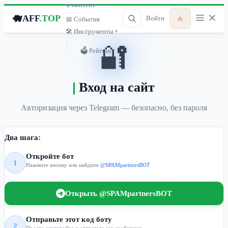
🎙 Контент ▾
🐗
AFF
.TOP
🔥
Войти
📅 События
🛠 Инструменты ▾
🔐
🗳 Рейтинг
Вход на сайт
Авторизация через Telegram — безопасно, без пароля
Два шага:
Откройте бот
1
Нажмите кнопку или найдите
@SPAMpartnersBOT
Открыть @SPAMpartnersBOT
Отправьте этот код боту
2