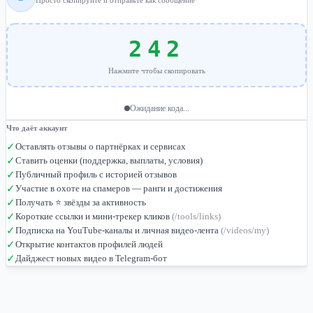
Просто скопируйте и отправьте как сообщение
242
Нажмите чтобы скопировать
Ожидание кода...
Что даёт аккаунт
✓
Оставлять отзывы о партнёрках и сервисах
✓
Ставить оценки (поддержка, выплаты, условия)
✓
Публичный профиль с историей отзывов
✓
Участие в охоте на спамеров — ранги и достижения
✓
Получать ⭐ звёзды за активность
✓
Короткие ссылки и мини-трекер кликов
(/tools/links)
✓
Подписка на YouTube-каналы и личная видео-лента
(/videos/my)
✓
Открытие контактов профилей людей
✓
Дайджест новых видео в Telegram-бот