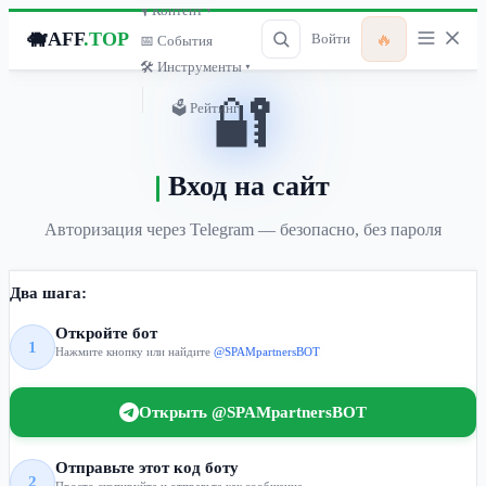
🎙 Контент ▾
🐗
AFF
.TOP
🔥
Войти
📅 События
🛠 Инструменты ▾
🔐
🗳 Рейтинг
Вход на сайт
Авторизация через Telegram — безопасно, без пароля
Два шага:
Откройте бот
1
Нажмите кнопку или найдите
@SPAMpartnersBOT
Открыть @SPAMpartnersBOT
Отправьте этот код боту
2