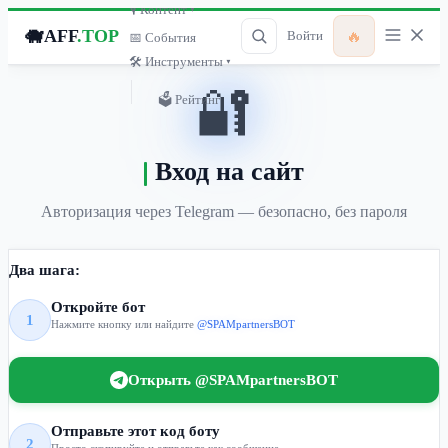
🎙 Контент ▾
🐗
AFF
.TOP
🔥
Войти
📅 События
🛠 Инструменты ▾
🔐
🗳 Рейтинг
Вход на сайт
Авторизация через Telegram — безопасно, без пароля
Два шага:
Откройте бот
1
Нажмите кнопку или найдите
@SPAMpartnersBOT
Открыть @SPAMpartnersBOT
Отправьте этот код боту
2