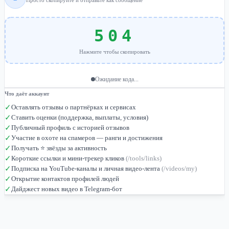
Просто скопируйте и отправьте как сообщение
504
Нажмите чтобы скопировать
Ожидание кода...
Что даёт аккаунт
✓
Оставлять отзывы о партнёрках и сервисах
✓
Ставить оценки (поддержка, выплаты, условия)
✓
Публичный профиль с историей отзывов
✓
Участие в охоте на спамеров — ранги и достижения
✓
Получать ⭐ звёзды за активность
✓
Короткие ссылки и мини-трекер кликов
(/tools/links)
✓
Подписка на YouTube-каналы и личная видео-лента
(/videos/my)
✓
Открытие контактов профилей людей
✓
Дайджест новых видео в Telegram-бот