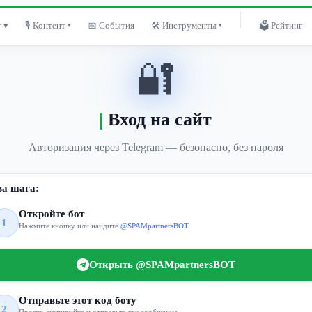
 ▾
🎙 Контент ▾
📅 События
🛠 Инструменты ▾
🗳 Рейтинг
🔐
Вход на сайт
Авторизация через Telegram — безопасно, без пароля
ва шага:
Откройте бот
1
Нажмите кнопку или найдите
@SPAMpartnersBOT
Открыть @SPAMpartnersBOT
Отправьте этот код боту
2