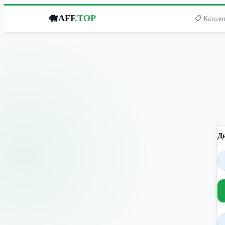
🐗
AFF
.TOP
📋 Каталог
Д