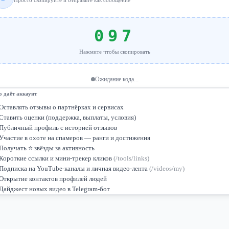
Просто скопируйте и отправьте как сообщение
097
Нажмите чтобы скопировать
Ожидание кода...
о даёт аккаунт
Оставлять отзывы о партнёрках и сервисах
Ставить оценки (поддержка, выплаты, условия)
Публичный профиль с историей отзывов
Участие в охоте на спамеров — ранги и достижения
Получать ⭐ звёзды за активность
Короткие ссылки и мини-трекер кликов
(/tools/links)
Подписка на YouTube-каналы и личная видео-лента
(/videos/my)
Открытие контактов профилей людей
Дайджест новых видео в Telegram-бот